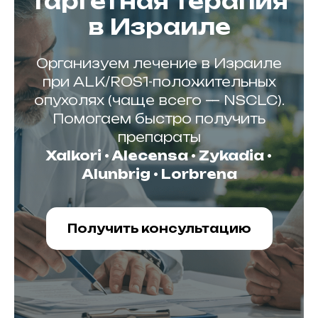
Таргетная терапия
в Израиле
11, Tel-Aviv, Israel
ael-medicalcenter.com
523-740-101
) 524-589-737
Организуем лечение в Израиле
при ALK/ROS1-положительных
Врачи
Статьи
Препараты
опухолях (чаще всего — NSCLC).
Помогаем быстро получить
препараты
Xalkori • Alecensa • Zykadia •
Alunbrig • Lorbrena
Получить консультацию