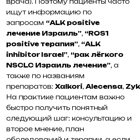
врача). Поэтому пациенты часто
ищут информацию по
запросам
“ALK positive
лечение Израиль”
,
“ROS1
positive терапия”
,
“ALK
inhibitor Israel”
,
“рак лёгкого
NSCLC Израиль лечение”
, а
также по названиям
препаратов:
Xalkori
,
Alecensa
,
Zyk
На практике пациентам важно
быстро получить понятный
следующий шаг: консультацию и
второе мнение, план
обследований и терапии, а если