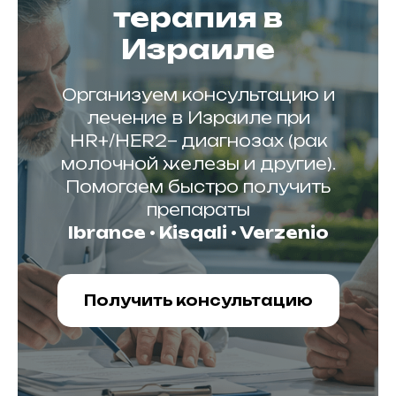
терапия в
Израиле
11, Tel-Aviv, Israel
ael-medicalcenter.com
523-740-101
) 524-589-737
Организуем консультацию и
Врачи
Статьи
лечение в Израиле при
Препараты
HR+/HER2− диагнозах (рак
молочной железы и другие).
Помогаем быстро получить
препараты
Ibrance • Kisqali • Verzenio
Получить консультацию