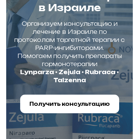
в Израиле
11, Tel-Aviv, Israel
ael-medicalcenter.com
523-740-101
Организуем консультацию и
) 524-589-737
лечение в Израиле по
Врачи
Статьи
протоколам таргетной терапии с
Препараты
PARP-ингибиторами.
Помогаем получить препараты
гормонотерапии
Lynparza • Zejula • Rubraca •
Talzenna
Получить консультацию