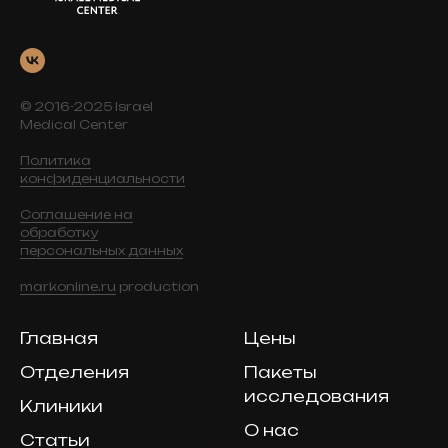
© 2016-2025 Israel
Medical Center
Политика
конфиденциальности
Соглашение на
обработку
персональных данных
markonline.ru
production
Главная
Цены
Отделения
Пакеты
исследования
Клиники
О нас
Статьи