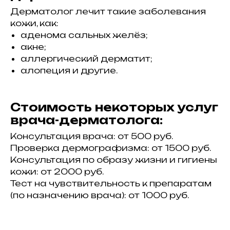
Дерматолог лечит такие заболевания
кожи, как:
аденома сальных желёз;
11, Tel-Aviv, Israel
ael-medicalcenter.com
523-740-101
) 524-589-737
акне;
аллергический дерматит;
Врачи
Статьи
Препараты
алопеция и другие.
Стоимость некоторых услуг
врача-дерматолога:
Консультация врача: от 500 руб.
Проверка дермографизма: от 1500 руб.
Консультация по образу жизни и гигиены
кожи: от 2000 руб.
Тест на чувствительность к препаратам
(по назначению врача): от 1000 руб.