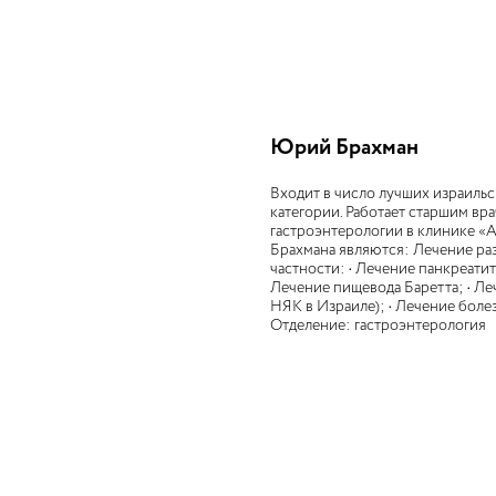
Юрий Брахман
Входит в число лучших израиль
категории. Работает старшим в
гастроэнтерологии в клинике «
Брахмана являются: Лечение ра
частности: • Лечение панкреатит
Лечение пищевода Баретта; • Ле
НЯК в Израиле); • Лечение болез
Отделение: гастроэнтерология