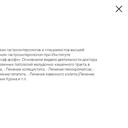
ских гастроэнтерологов и специалистов высшей
рачом-гастроэнтерологом при Институте
Асаф арофэ». Основными видами деятельности доктора
зличных патологий желудочно-кишечного тракта, в
а; • Лечение холецистита; • Лечение гемохроматоза; •
чение гепатита; • Лечение язвенного колита (Лечение
ни Крона и т.п.