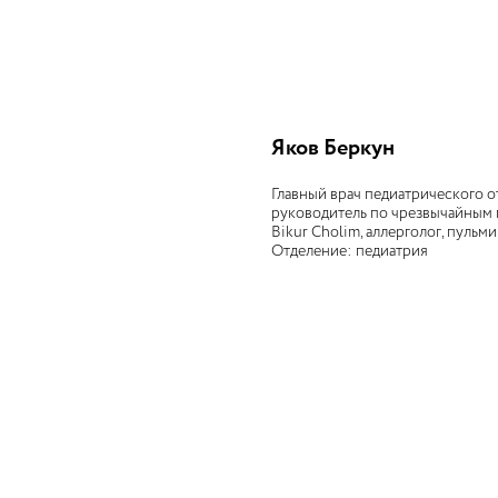
Яков Беркун
Главный врач педиатрического о
руководитель по чрезвычайным
Bikur Cholim, аллерголог, пульм
Отделение: педиатрия