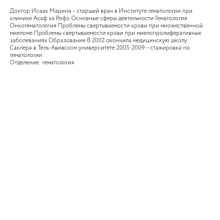
Доктор Исаак Марина – старший врач в Институте гематологии при
клинике Асаф ха Рофэ. Основные сферы деятельности Гематология
Онкогематология Проблемы свертываемости крови при множественной
миеломе Проблемы свертываемости крови при миелопролиферативных
заболеваниях Образование В 2002 окончила медицинскую школу
Саклера в Тель-Авивском университете 2005-2009 – стажировка по
гематологии
Отделение: гематология