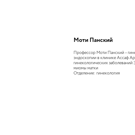
Моти Панский
Профессор Моти Панский – гине
эндоскопии в клинике Ассаф Ар
гинекологических заболеваний 
миомы матки
Отделение: гинекология