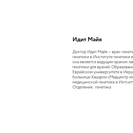
Идит Майя
Доктор Идит Майя — врач-генет
генетики в Институте генетики и
она является ведущим врачом л
генетики для врачей. Образован
Еврейском университете в Иеру
больнице Хашарон (Медцентр им.
медицинской генетике в Интситу
Отделение: генетика