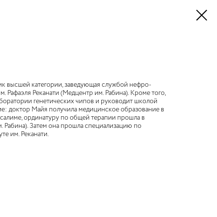
ик высшей категории, заведующая службой нефро-
м. Рафаэля Реканати (Медцентр им. Рабина). Кроме того,
аборатории генетических чипов и руководит школой
ие: доктор Майя получила медицинское образование в
салиме, ординатуру по общей терапии прошла в
 Рабина). Затем она прошла специализацию по
те им. Реканати.