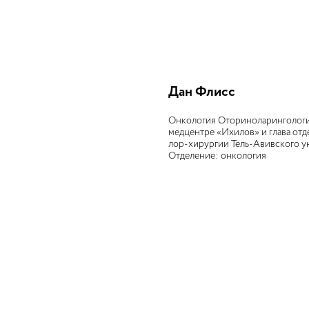
Дан Флисс
Онкология Оториноларингология
медцентре «Ихилов» и глава отд
лор-хирургии Тель-Авивского ун
Отделение: онкология