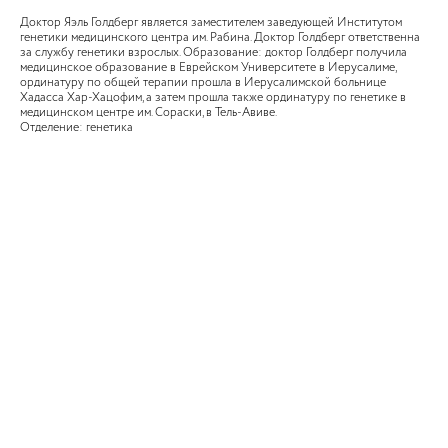
Доктор Яэль Голдберг является заместителем заведующей Институтом
генетики медицинского центра им. Рабина. Доктор Голдберг ответственна
за службу генетики взрослых. Образование: доктор Голдберг получила
медицинское образование в Еврейском Университете в Иерусалиме,
ординатуру по общей терапии прошла в Иерусалимской больнице
Хадасса Хар-Хацофим, а затем прошла также ординатуру по генетике в
медицинском центре им. Сораски, в Тель-Авиве.
Отделение: генетика