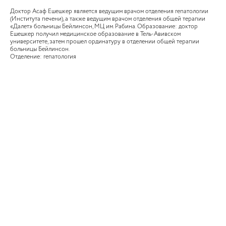
Доктор Асаф Ешешкер является ведущим врачом отделения гепатологии
(Института печени), а также ведущим врачом отделения общей терапии
«Далет» больницы Бейлинсон, МЦ им. Рабина. Образование: доктор
Ешешкер получил медицинское образование в Тель-Авивском
университете, затем прошел ординатуру в отделении общей терапии
больницы Бейлинсон.
Отделение: гепатология