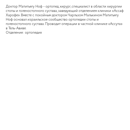
Доктор Матитьягу Ноф – ортопед, хирург, специалист в области хирургии
стопы и голеностопного сустава, заведующий отделением клиники «Ассаф
Харофе». Вместе с покойным доктором Чарльзом Малькином Матитьягу
Ноф основал израильское сообщество ортопедии стопы и
голеностопного сустава. Проводит операции в частной клинике «Ассута»
в Тель-Авиве.
Отделение: ортопедия