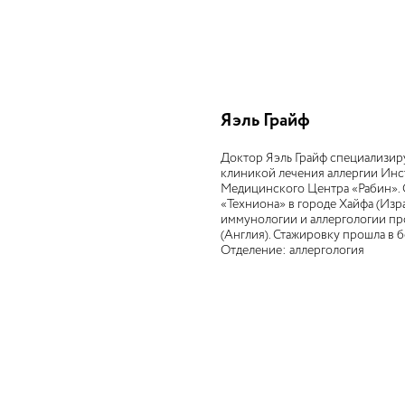
Яэль Грайф
Доктор Яэль Грайф специализир
клиникой лечения аллергии Ин
Медицинского Центра «Рабин». 
«Техниона» в городе Хайфа (Изр
иммунологии и аллергологии пр
(Англия). Стажировку прошла в
Отделение: аллергология