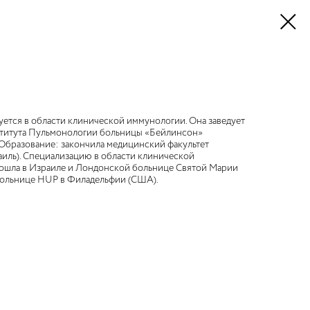
уется в области клинической иммунологии. Она заведует
ститута Пульмонологии больницы «Бейлинсон»
Образование: закончила медицинский факультет
аиль). Специализацию в области клинической
ошла в Израиле и Лондонской больнице Святой Марии
 больнице HUP в Филадельфии (США).