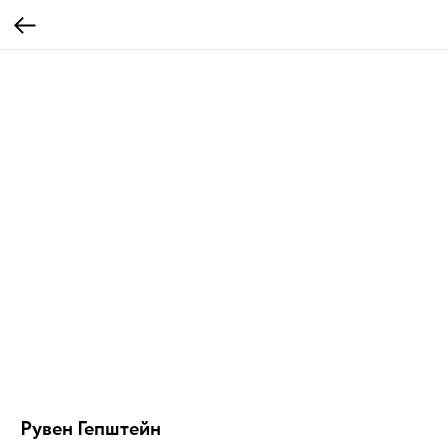
Рувен Гепштейн