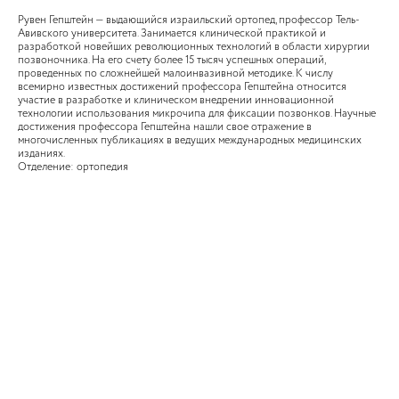
Рувен Гепштейн — выдающийся израильский ортопед, профессор Тель-
Авивского университета. Занимается клинической практикой и
разработкой новейших революционных технологий в области хирургии
позвоночника. На его счету более 15 тысяч успешных операций,
проведенных по сложнейшей малоинвазивной методике. К числу
всемирно известных достижений профессора Гепштейна относится
участие в разработке и клиническом внедрении инновационной
технологии использования микрочипа для фиксации позвонков. Научные
достижения профессора Гепштейна нашли свое отражение в
многочисленных публикациях в ведущих международных медицинских
изданиях.
Отделение: ортопедия