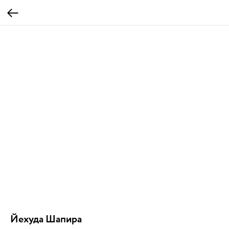
Йехуда Шапира