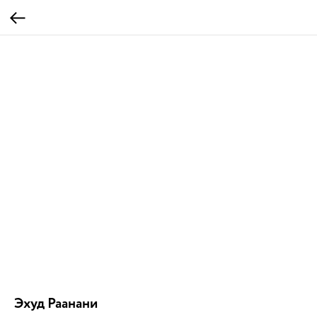
Эхуд Раанани