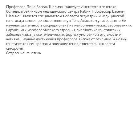
Профессор Лина Басель-Шальмон заведует Институтом генетики
больницы Бейлинсон медицинского центра Рабин. Профессор Басель-
Шальмон является специалистом в области педиатрии и медицинской
генетики, а также преподает генетику в Тель-Авивском университете. Ее
научная деятельность сосредоточена на нейрогенетических заболеваниях,
нарушениях морфологического строения, диагностике генетических
заболеваний, а также генетических формах умственной отсталости и
аутизма. Научные достижения профессора включают открытие 14 новых
генетических синдромов и описание генов, ответственных за эти
синдромы.
Отделение: генетика