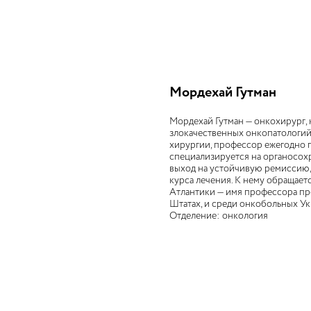
Мордехай Гутман
Мордехай Гутман — онкохирург,
злокачественных онкопатологий
хирургии, профессор ежегодно 
специализируется на органосох
выход на устойчивую ремиссию,
курса лечения. К нему обращае
Атлантики — имя профессора пр
Штатах, и среди онкобольных У
Отделение: онкология