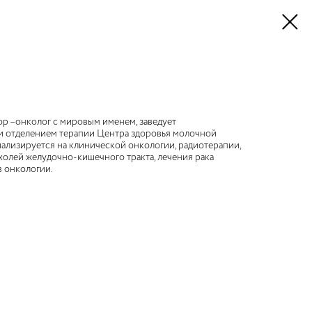
р –онколог с мировым именем, заведует
и отделением терапии Центра здоровья молочной
ализируется на клинической онкологии, радиотерапии,
холей желудочно-кишечного тракта, лечения рака
в онкологии.