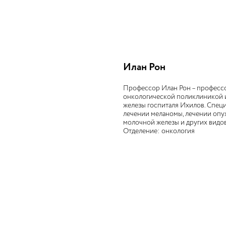
Илан Рон
Профессор Илан Рон – профессо
онкологической поликлиникой 
железы госпиталя Ихилов. Специ
лечении меланомы, лечении опу
молочной железы и других видо
Отделение: онкология