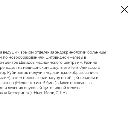
ся ведущим врачом отделения эндокринологии больницы
ом по новообразованиям щитовидной железы в
м центре Давидов медицинского центра им. Рабина.
преподает на медицинском факультете Тель-Авивского
ктор Рубиншток получил медицинское образование в
алим), затем прошел ординатуру по общей терапии и
инсон (Медцентр им. Рабина). Далее последовала
ики и лечения опухолей щитовидной железы в
ана Кеттеринга (г. Нью-Йорк, США).