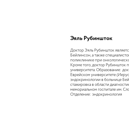
Эяль Рубиншток
Доктор Эяль Рубиншток являет
Бейлинсон, а также специалист
поликлинике при онкологическо
Кроме того, доктор Рубиншток 
университета. Образование: до
Еврейском университете (Иерус
эндокринологии в больнице Бейл
стажировка в области диагност
мемориальном госпитале им. Сло
Отделение: эндокринология