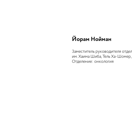
Йорам Нойман
Заместитель руководителя отде
им. Хаима Шиба, Тель Ха-Шомер, 
Отделение: онкология