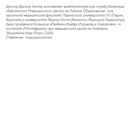
Доктор Джоэль Зингер возглавляет диабетологическую службу больницы
«Бейлинсон» Медицинского центра им. Рабина. Образование: она
закончила медицинский факультет Парижского университета VII (Париж,
Франция) и университета Франш-Конте (Безансон, Франция). Ординатуру
была пройдена в больнице «Рамбам» (Хайфа, Израиль), а стажировка – в
госпитале «Монтефьоре» при медицинской школе им. Альберта
Эйнштейна (Нью-Йорк, США).
Отделение: эндокринология