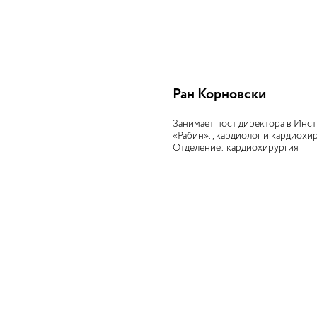
Ран Корновски
Занимает пост директора в Инст
«Рабин»., кардиолог и кардиохи
Отделение: кардиохирургия