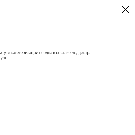
итуте катетеризации сердца в составе медцентра
рург