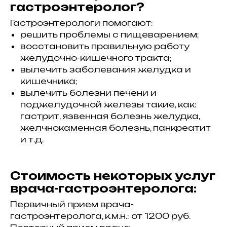
гастроэнтеролог?
Гастроэнтерологи помогают:
решить проблемы с пищеварением;
11, Tel-Aviv, Israel
ael-medicalcenter.com
523-740-101
) 524-589-737
восстановить правильную работу
желудочно-кишечного тракта;
Врачи
Статьи
Препараты
вылечить заболевания желудка и
кишечника;
вылечить болезни печени и
поджелудочной железы такие, как:
гастрит, язвенная болезнь желудка,
желчнокаменная болезнь, панкреатит
и т.д.
Стоимость некоторых услуг
врача-гастроэнтеролога:
Первичный прием врача-
гастроэнтеролога, к.м.н.: от 1200 руб.