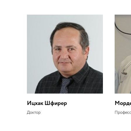
Ицхак Шфирер
Морде
Доктор
Профес