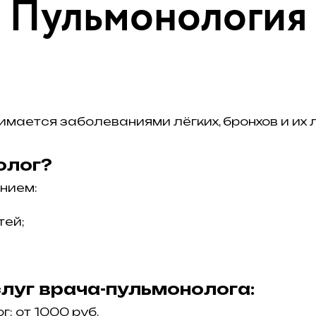
Пульмонология
имается заболеваниями лёгких, бронхов и их 
олог?
нием:
тей;
луг врача-пульмонолога:
: от 1000 руб.