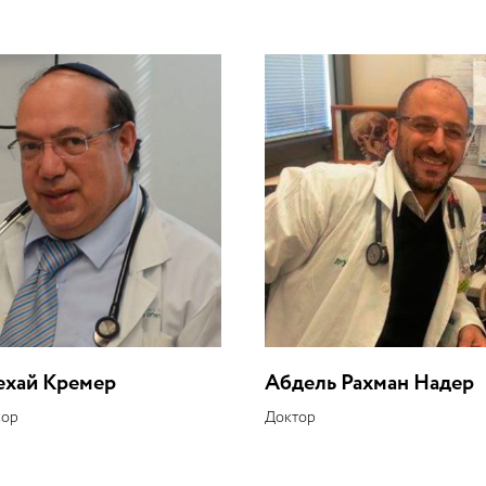
хай Кремер
Абдель Рахман Надер
сор
Доктор