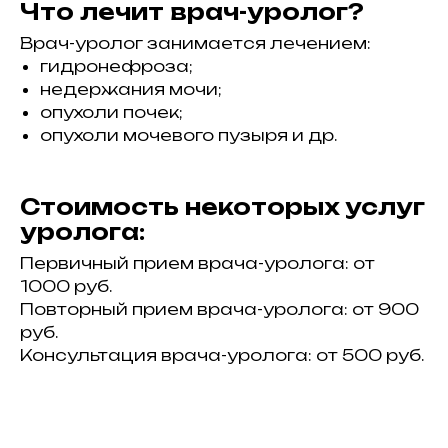
Что лечит врач-уролог?
Врач-уролог занимается лечением:
гидронефроза;
11, Tel-Aviv, Israel
ael-medicalcenter.com
523-740-101
) 524-589-737
недержания мочи;
опухоли почек;
Врачи
Статьи
опухоли мочевого пузыря и др.
Препараты
Стоимость некоторых услуг
уролога:
Первичный прием врача-уролога: от
1000 руб.
Повторный прием врача-уролога: от 900
руб.
Консультация врача-уролога: от 500 руб.