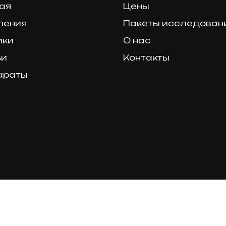
ая
Цены
ления
Пакеты исследован
ики
О нас
ьи
Контакты
араты
Tilda
Made on