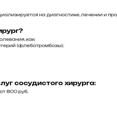
циализируется на диагностике, лечении и п
ирург?
левания, как:
ртерий (флеботромбозы);
луг сосудистого хирурга:
от 800 руб.