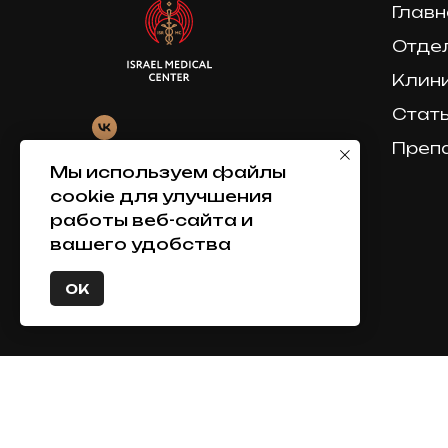
Главн
Отде
Клин
Стат
Преп
Мы используем файлы
© 2016-2025 Israel Medical Center
cookie для улучшения
Политика конфиденциальности
работы веб-сайта и
вашего удобства
Соглашение на обработку
персональных данных
ОК
markonline.ru
production