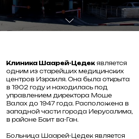
11, Tel-Aviv, Israel
ael-medicalcenter.com
523-740-101
) 524-589-737
Врачи
Статьи
Препараты
Клиника Шаарей-Цедек
является
одним из старейших медицинских
центров Израиля. Она была открыта
в 1902 году и находилась под
управлением директора Моше
Валах до 1947 года. Расположена в
западной части города Иерусалима,
в районе Баит ва-Ган.
Больница Шаарей-Цедек является